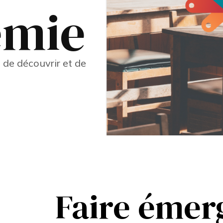
emie
de découvrir et de
Faire émer