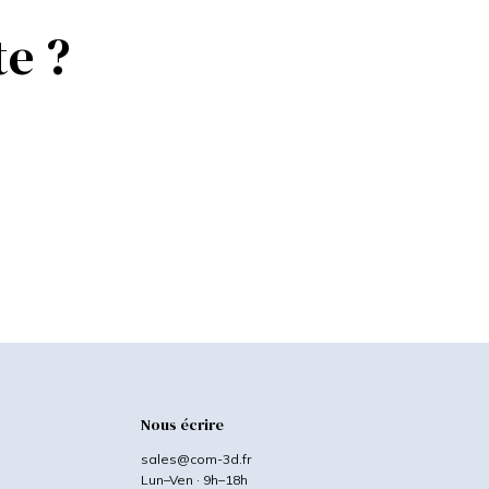
te ?
Nous écrire
sales@com-3d.fr
Lun–Ven · 9h–18h